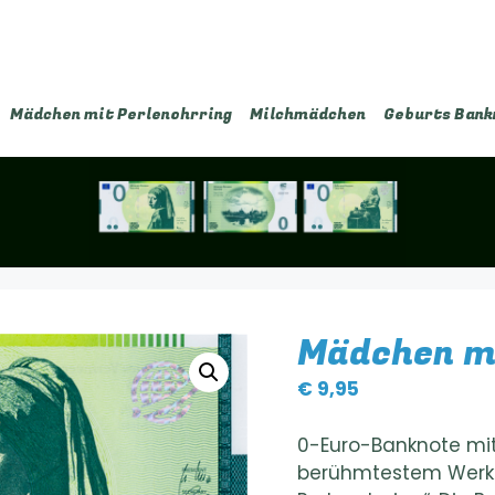
Mädchen mit Perlenohrring
Milchmädchen
Geburts Bank
Mädchen mi
€
9,95
0-Euro-Banknote mi
berühmtestem Werk