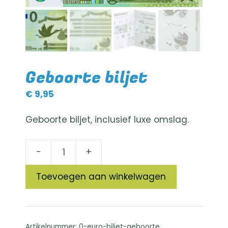
Geboorte biljet
€
9,95
Geboorte biljet, inclusief luxe omslag.
A
-
+
Geboorte
l
biljet
t
Toevoegen aan winkelwagen
aantal
e
r
n
a
Artikelnummer:
0-euro-biljet-geboorte