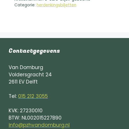
t
Categorie:
herdenkingsbiljetten
i
v
e
:
Contactgegevens
Van Domburg
Voldersgracht 24
2611 EV Delft
Tel:
015 212 3055
KVK: 27230010
BTW: NL002015227B90
info@pzhvandomburg.nl